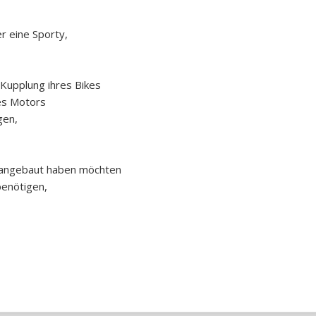
r eine Sporty,
 Kupplung ihres Bikes
es Motors
gen,
r angebaut haben möchten
benötigen,