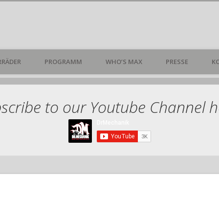
RÄDER
PROGRAMM
WHO’S MAX
PRESSE
K
chanik Shop: Aggro Edition
scribe to our Youtube Channel h