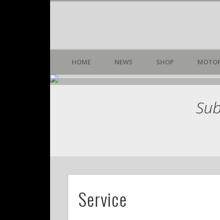
Dr. Mechanik
Facebook
High-End-Customizing
HOME
NEWS
SHOP
MOTOR
Jetzt im Dr. Me
Sub
Service