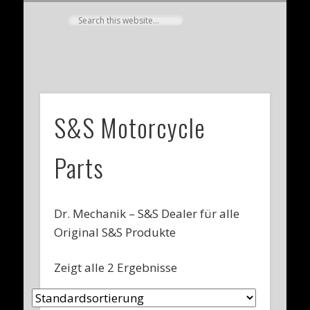
MOTORRÄDER
MEIN KONTO
PROGRAMM
WHO’S MAX
KONTAKT
BIKE SALE
PRESSE
HOME
NEWS
SHOP
Dr. Mechanik
S&S Motorcycle
Parts
Dr. Mechanik – S&S Dealer für alle
Original S&S Produkte
Zeigt alle 2 Ergebnisse