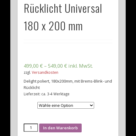
Rücklicht Universal
180 x 200 mm
499,00
€
–
549,00
€
inkl. MwSt.
zzgl.
Versandkosten
Delight poliert, 180x200mm, mit Brems-Blink- und
Rücklicht
Lieferzeit: ca. 3-4 Werktage
Finish
Kennzeichenhalter
In den Warenkorb
DELIGHT