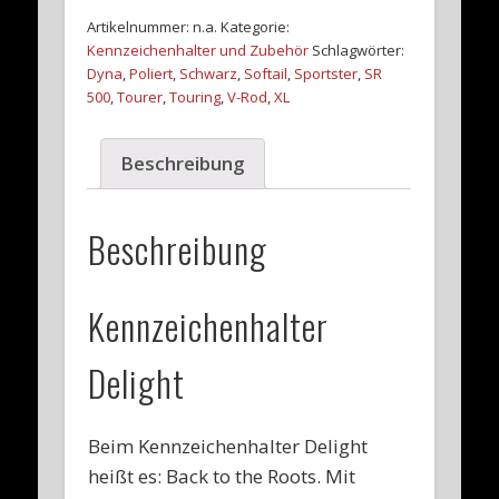
mit
Artikelnummer:
n.a.
Kategorie:
im
Kennzeichenhalter und Zubehör
Schlagwörter:
Rahmen
Dyna
,
Poliert
,
Schwarz
,
Softail
,
Sportster
,
SR
integrierten
500
,
Tourer
,
Touring
,
V-Rod
,
XL
Blinkern
und
Brems-
Beschreibung
Kennzeichen-
Rücklicht
Universal
Beschreibung
180
x
200
Kennzeichenhalter
mm
Menge
Delight
Beim Kennzeichenhalter Delight
heißt es: Back to the Roots. Mit